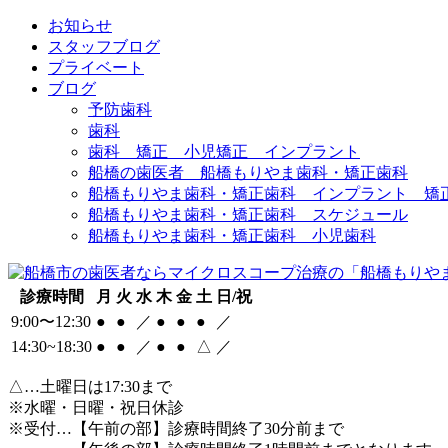
お知らせ
スタッフブログ
プライベート
ブログ
予防歯科
歯科
歯科 矯正 小児矯正 インプラント
船橋の歯医者 船橋もりやま歯科・矯正歯科
船橋もりやま歯科・矯正歯科 インプラント 矯
船橋もりやま歯科・矯正歯科 スケジュール
船橋もりやま歯科・矯正歯科 小児歯科
診療時間
月
火
水
木
金
土
日/祝
9:00〜12:30
●
●
／
●
●
●
／
14:30~18:30
●
●
／
●
●
△
／
△
…土曜日は17:30まで
※水曜・日曜・祝日休診
※受付…【午前の部】診療時間終了30分前まで