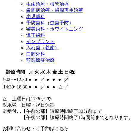
虫歯治療・根管治療
歯周病治療・歯周再生治療
小児歯科
予防歯科（虫歯予防）
審美歯科・ホワイトニング
矯正歯科
インプラント
入れ歯（義歯）
口腔外科
顎関節症治療
診療時間
月
火
水
木
金
土
日/祝
9:00〜12:30
●
●
／
●
●
●
／
14:30~18:30
●
●
／
●
●
△
／
△
…土曜日は17:30まで
※水曜・日曜・祝日休診
※受付…【午前の部】診療時間終了30分前まで
【午後の部】診療時間終了1時間前までとなります。
お問い合わせ・ご予約はこちら