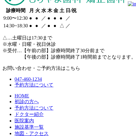
診療時間
月
火
水
木
金
土
日/祝
9:00〜12:30
●
●
／
●
●
●
／
14:30~18:30
●
●
／
●
●
△
／
△
…土曜日は17:30まで
※水曜・日曜・祝日休診
※受付…【午前の部】診療時間終了30分前まで
【午後の部】診療時間終了1時間前までとなります。
お問い合わせ・ご予約方法はこちら
047-460-1234
予約方法について
HOME
初診の方へ
予約方法について
ドクター紹介
医院案内
施設基準一覧
地図・アクセス