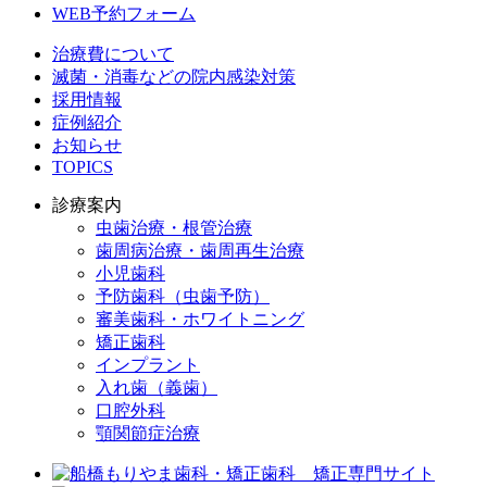
WEB予約フォーム
治療費について
滅菌・消毒などの院内感染対策
採用情報
症例紹介
お知らせ
TOPICS
診療案内
虫歯治療・根管治療
歯周病治療・歯周再生治療
小児歯科
予防歯科（虫歯予防）
審美歯科・ホワイトニング
矯正歯科
インプラント
入れ歯（義歯）
口腔外科
顎関節症治療