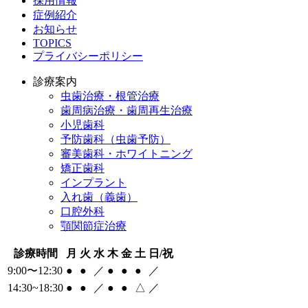
採用情報
症例紹介
お知らせ
TOPICS
プライバシーポリシー
診療案内
虫歯治療・根管治療
歯周病治療・歯周再生治療
小児歯科
予防歯科（虫歯予防）
審美歯科・ホワイトニング
矯正歯科
インプラント
入れ歯（義歯）
口腔外科
顎関節症治療
診療時間
月
火
水
木
金
土
日/祝
9:00〜12:30
●
●
／
●
●
●
／
14:30~18:30
●
●
／
●
●
△
／