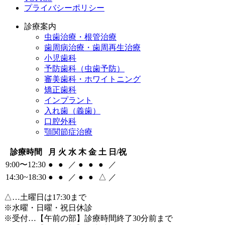
プライバシーポリシー
診療案内
虫歯治療・根管治療
歯周病治療・歯周再生治療
小児歯科
予防歯科（虫歯予防）
審美歯科・ホワイトニング
矯正歯科
インプラント
入れ歯（義歯）
口腔外科
顎関節症治療
診療時間
月
火
水
木
金
土
日/祝
9:00〜12:30
●
●
／
●
●
●
／
14:30~18:30
●
●
／
●
●
△
／
△
…土曜日は17:30まで
※水曜・日曜・祝日休診
※受付…【午前の部】診療時間終了30分前まで