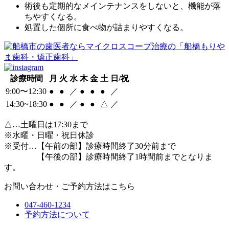
術後も定期的なメインテナンスをしないと、機能が落
ちやすくなる。
処置した個所に食べ物が詰まりやすくなる。
診療時間
月
火
水
木
金
土
日/祝
9:00〜12:30
●
●
／
●
●
●
／
14:30~18:30
●
●
／
●
●
△
／
△
…土曜日は17:30まで
※水曜・日曜・祝日休診
※受付…【午前の部】診療時間終了30分前まで
【午後の部】診療時間終了1時間前までとなりま
す。
お問い合わせ・ご予約方法はこちら
047-460-1234
予約方法について