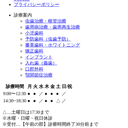
プライバシーポリシー
診療案内
虫歯治療・根管治療
歯周病治療・歯周再生治療
小児歯科
予防歯科（虫歯予防）
審美歯科・ホワイトニング
矯正歯科
インプラント
入れ歯（義歯）
口腔外科
顎関節症治療
診療時間
月
火
水
木
金
土
日/祝
9:00〜12:30
●
●
／
●
●
●
／
14:30~18:30
●
●
／
●
●
△
／
△
…土曜日は17:30まで
※水曜・日曜・祝日休診
※受付…【午前の部】診療時間終了30分前まで