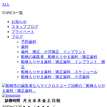
ALL
TOPICS一覧
お知らせ
スタッフブログ
プライベート
ブログ
予防歯科
歯科
歯科 矯正 小児矯正 インプラント
船橋の歯医者 船橋もりやま歯科・矯正歯科
船橋もりやま歯科・矯正歯科 インプラント 矯
正
船橋もりやま歯科・矯正歯科 スケジュール
船橋もりやま歯科・矯正歯科 小児歯科
診療時間
月
火
水
木
金
土
日/祝
9:00〜12:30
●
●
／
●
●
●
／