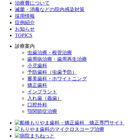
治療費について
滅菌・消毒などの院内感染対策
採用情報
症例紹介
お知らせ
TOPICS
診療案内
虫歯治療・根管治療
歯周病治療・歯周再生治療
小児歯科
予防歯科（虫歯予防）
審美歯科・ホワイトニング
矯正歯科
インプラント
入れ歯（義歯）
口腔外科
顎関節症治療