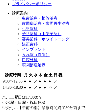
プライバシーポリシー
診療案内
虫歯治療・根管治療
歯周病治療・歯周再生治療
小児歯科
予防歯科（虫歯予防）
審美歯科・ホワイトニング
矯正歯科
インプラント
入れ歯（義歯）
口腔外科
顎関節症治療
診療時間
月
火
水
木
金
土
日/祝
9:00〜12:30
●
●
／
●
●
●
／
14:30~18:30
●
●
／
●
●
△
／
△
…土曜日は17:30まで
※水曜・日曜・祝日休診
※受付…【午前の部】診療時間終了30分前まで