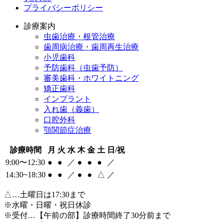
プライバシーポリシー
診療案内
虫歯治療・根管治療
歯周病治療・歯周再生治療
小児歯科
予防歯科（虫歯予防）
審美歯科・ホワイトニング
矯正歯科
インプラント
入れ歯（義歯）
口腔外科
顎関節症治療
診療時間
月
火
水
木
金
土
日/祝
9:00〜12:30
●
●
／
●
●
●
／
14:30~18:30
●
●
／
●
●
△
／
△
…土曜日は17:30まで
※水曜・日曜・祝日休診
※受付…【午前の部】診療時間終了30分前まで