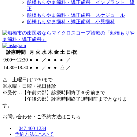
船橋もりやま歯科・矯正歯科 インプラント 矯
正
船橋もりやま歯科・矯正歯科 スケジュール
船橋もりやま歯科・矯正歯科 小児歯科
診療時間
月
火
水
木
金
土
日/祝
9:00〜12:30
●
●
／
●
●
●
／
14:30~18:30
●
●
／
●
●
△
／
△
…土曜日は17:30まで
※水曜・日曜・祝日休診
※受付…【午前の部】診療時間終了30分前まで
【午後の部】診療時間終了1時間前までとなりま
す。
お問い合わせ・ご予約方法はこちら
047-460-1234
予約方法について