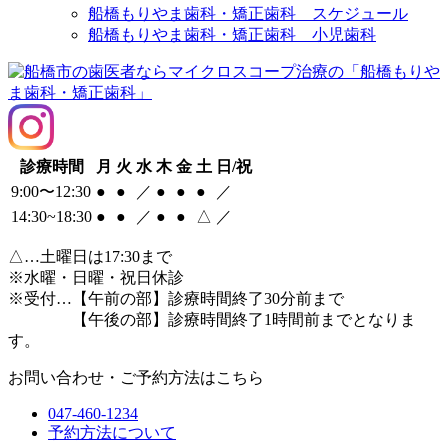
船橋もりやま歯科・矯正歯科 スケジュール
船橋もりやま歯科・矯正歯科 小児歯科
診療時間
月
火
水
木
金
土
日/祝
9:00〜12:30
●
●
／
●
●
●
／
14:30~18:30
●
●
／
●
●
△
／
△
…土曜日は17:30まで
※水曜・日曜・祝日休診
※受付…【午前の部】診療時間終了30分前まで
【午後の部】診療時間終了1時間前までとなりま
す。
お問い合わせ・ご予約方法はこちら
047-460-1234
予約方法について