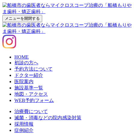
メニューを開閉する
HOME
初診の方へ
予約方法について
ドクター紹介
医院案内
施設基準一覧
地図・アクセス
WEB予約フォーム
治療費について
滅菌・消毒などの院内感染対策
採用情報
症例紹介