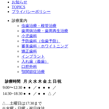
お知らせ
TOPICS
プライバシーポリシー
診療案内
虫歯治療・根管治療
歯周病治療・歯周再生治療
小児歯科
予防歯科（虫歯予防）
審美歯科・ホワイトニング
矯正歯科
インプラント
入れ歯（義歯）
口腔外科
顎関節症治療
診療時間
月
火
水
木
金
土
日/祝
9:00〜12:30
●
●
／
●
●
●
／
14:30~18:30
●
●
／
●
●
△
／
△
…土曜日は17:30まで
※水曜・日曜・祝日休診