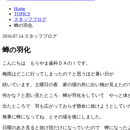
Home
TOPICS
スタッフブログ
蝉の羽化
2016.07.14
スタッフブログ
蝉の羽化
こんにちは もりやま歯科ＤＡのＩです。
梅雨はどこに行ってしまったの？と思うほど暑い日が
続いています。土曜日の夜 家の塀の所に白い物が見えたの
何かな？と思い見たところ 蝉が羽化をしていて やっと体
出たところで 羽も広がっておらず懸命に抜けようとしてい
無事に蝉になってね とその場を後にしました。
日曜のあさ見ると抜け殻だけになっていたので 蝉になった