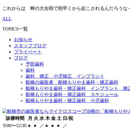
これからは 蝉の大合唱で朝早くから起こされるんだろうな
ALL
TOPICS一覧
お知らせ
スタッフブログ
プライベート
ブログ
予防歯科
歯科
歯科 矯正 小児矯正 インプラント
船橋の歯医者 船橋もりやま歯科・矯正歯科
船橋もりやま歯科・矯正歯科 インプラント 矯
船橋もりやま歯科・矯正歯科 スケジュール
船橋もりやま歯科・矯正歯科 小児歯科
診療時間
月
火
水
木
金
土
日/祝
9:00〜12:30
●
●
／
●
●
●
／