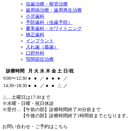
虫歯治療・根管治療
歯周病治療・歯周再生治療
小児歯科
予防歯科（虫歯予防）
審美歯科・ホワイトニング
矯正歯科
インプラント
入れ歯（義歯）
口腔外科
顎関節症治療
診療時間
月
火
水
木
金
土
日/祝
9:00〜12:30
●
●
／
●
●
●
／
14:30~18:30
●
●
／
●
●
△
／
△
…土曜日は17:30まで
※水曜・日曜・祝日休診
※受付…【午前の部】診療時間終了30分前まで
【午後の部】診療時間終了1時間前までとなります。
お問い合わせ・ご予約はこちら