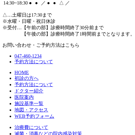
14:30~18:30
●
●
／
●
●
△
／
△
…土曜日は17:30まで
※水曜・日曜・祝日休診
※受付…【午前の部】診療時間終了30分前まで
【午後の部】診療時間終了1時間前までとなります。
お問い合わせ・ご予約方法はこちら
047-460-1234
予約方法について
HOME
初診の方へ
予約方法について
ドクター紹介
医院案内
施設基準一覧
地図・アクセス
WEB予約フォーム
治療費について
滅菌・消毒などの院内感染対策