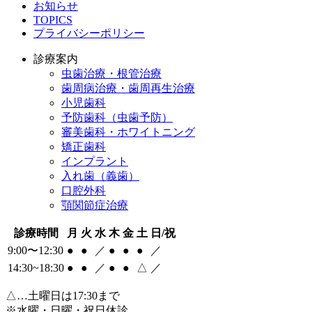
お知らせ
TOPICS
プライバシーポリシー
診療案内
虫歯治療・根管治療
歯周病治療・歯周再生治療
小児歯科
予防歯科（虫歯予防）
審美歯科・ホワイトニング
矯正歯科
インプラント
入れ歯（義歯）
口腔外科
顎関節症治療
診療時間
月
火
水
木
金
土
日/祝
9:00〜12:30
●
●
／
●
●
●
／
14:30~18:30
●
●
／
●
●
△
／
△
…土曜日は17:30まで
※水曜・日曜・祝日休診