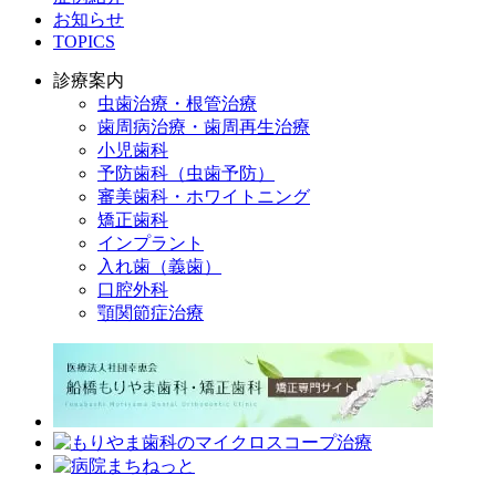
お知らせ
TOPICS
診療案内
虫歯治療・根管治療
歯周病治療・歯周再生治療
小児歯科
予防歯科（虫歯予防）
審美歯科・ホワイトニング
矯正歯科
インプラント
入れ歯（義歯）
口腔外科
顎関節症治療