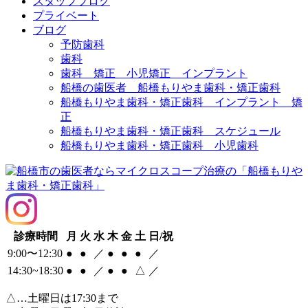
スタッフブログ
プライベート
ブログ
予防歯科
歯科
歯科 矯正 小児矯正 インプラント
船橋の歯医者 船橋もりやま歯科・矯正歯科
船橋もりやま歯科・矯正歯科 インプラント 矯
正
船橋もりやま歯科・矯正歯科 スケジュール
船橋もりやま歯科・矯正歯科 小児歯科
診療時間
月
火
水
木
金
土
日/祝
9:00〜12:30
●
●
／
●
●
●
／
14:30~18:30
●
●
／
●
●
△
／
△
…土曜日は17:30まで