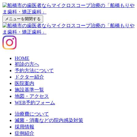
メニューを開閉する
HOME
初診の方へ
予約方法について
ドクター紹介
医院案内
施設基準一覧
地図・アクセス
WEB予約フォーム
治療費について
滅菌・消毒などの院内感染対策
採用情報
症例紹介