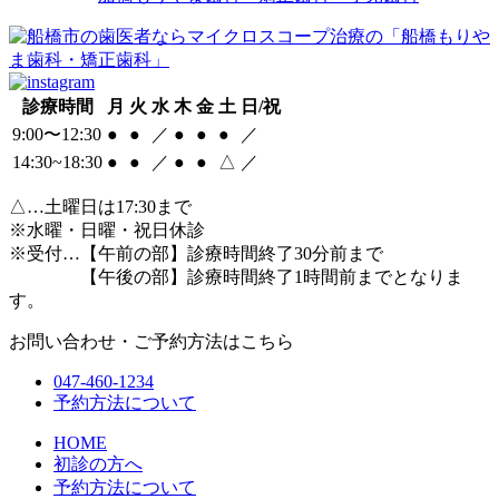
診療時間
月
火
水
木
金
土
日/祝
9:00〜12:30
●
●
／
●
●
●
／
14:30~18:30
●
●
／
●
●
△
／
△
…土曜日は17:30まで
※水曜・日曜・祝日休診
※受付…【午前の部】診療時間終了30分前まで
【午後の部】診療時間終了1時間前までとなりま
す。
お問い合わせ・ご予約方法はこちら
047-460-1234
予約方法について
HOME
初診の方へ
予約方法について