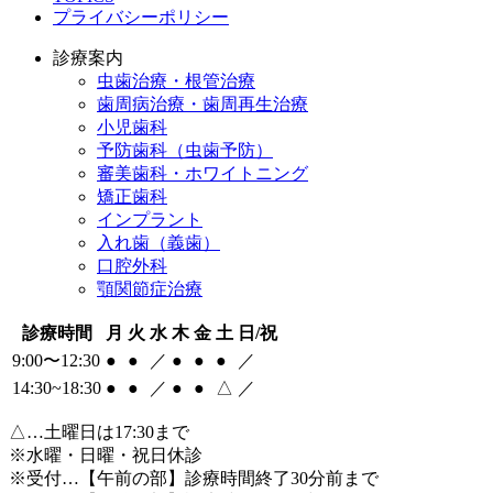
プライバシーポリシー
診療案内
虫歯治療・根管治療
歯周病治療・歯周再生治療
小児歯科
予防歯科（虫歯予防）
審美歯科・ホワイトニング
矯正歯科
インプラント
入れ歯（義歯）
口腔外科
顎関節症治療
診療時間
月
火
水
木
金
土
日/祝
9:00〜12:30
●
●
／
●
●
●
／
14:30~18:30
●
●
／
●
●
△
／
△
…土曜日は17:30まで
※水曜・日曜・祝日休診
※受付…【午前の部】診療時間終了30分前まで