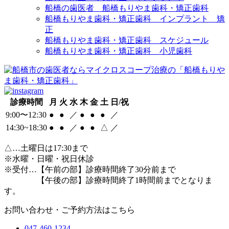
船橋の歯医者 船橋もりやま歯科・矯正歯科
船橋もりやま歯科・矯正歯科 インプラント 矯
正
船橋もりやま歯科・矯正歯科 スケジュール
船橋もりやま歯科・矯正歯科 小児歯科
診療時間
月
火
水
木
金
土
日/祝
9:00〜12:30
●
●
／
●
●
●
／
14:30~18:30
●
●
／
●
●
△
／
△
…土曜日は17:30まで
※水曜・日曜・祝日休診
※受付…【午前の部】診療時間終了30分前まで
【午後の部】診療時間終了1時間前までとなりま
す。
お問い合わせ・ご予約方法はこちら
047-460-1234