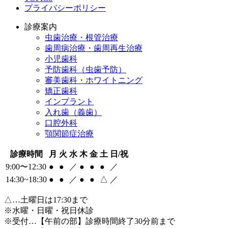
プライバシーポリシー
診療案内
虫歯治療・根管治療
歯周病治療・歯周再生治療
小児歯科
予防歯科（虫歯予防）
審美歯科・ホワイトニング
矯正歯科
インプラント
入れ歯（義歯）
口腔外科
顎関節症治療
診療時間
月
火
水
木
金
土
日/祝
9:00〜12:30
●
●
／
●
●
●
／
14:30~18:30
●
●
／
●
●
△
／
△
…土曜日は17:30まで
※水曜・日曜・祝日休診
※受付…【午前の部】診療時間終了30分前まで