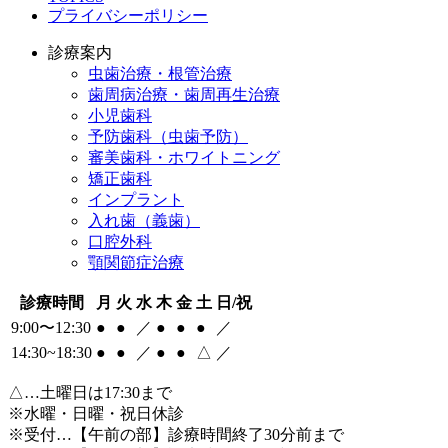
プライバシーポリシー
診療案内
虫歯治療・根管治療
歯周病治療・歯周再生治療
小児歯科
予防歯科（虫歯予防）
審美歯科・ホワイトニング
矯正歯科
インプラント
入れ歯（義歯）
口腔外科
顎関節症治療
診療時間
月
火
水
木
金
土
日/祝
9:00〜12:30
●
●
／
●
●
●
／
14:30~18:30
●
●
／
●
●
△
／
△
…土曜日は17:30まで
※水曜・日曜・祝日休診
※受付…【午前の部】診療時間終了30分前まで