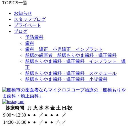
TOPICS一覧
お知らせ
スタッフブログ
プライベート
ブログ
予防歯科
歯科
歯科 矯正 小児矯正 インプラント
船橋の歯医者 船橋もりやま歯科・矯正歯科
船橋もりやま歯科・矯正歯科 インプラント 矯
正
船橋もりやま歯科・矯正歯科 スケジュール
船橋もりやま歯科・矯正歯科 小児歯科
診療時間
月
火
水
木
金
土
日/祝
9:00〜12:30
●
●
／
●
●
●
／
14:30~18:30
●
●
／
●
●
△
／