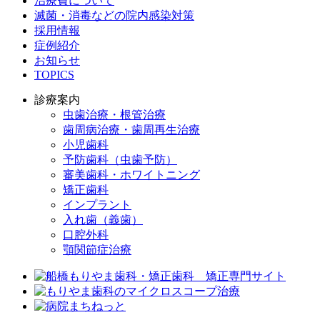
治療費について
滅菌・消毒などの院内感染対策
採用情報
症例紹介
お知らせ
TOPICS
診療案内
虫歯治療・根管治療
歯周病治療・歯周再生治療
小児歯科
予防歯科（虫歯予防）
審美歯科・ホワイトニング
矯正歯科
インプラント
入れ歯（義歯）
口腔外科
顎関節症治療