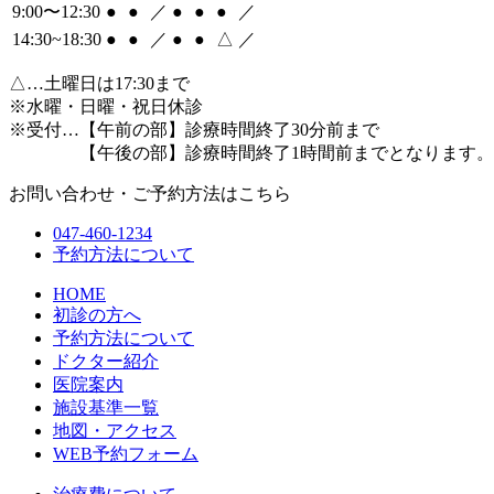
9:00〜12:30
●
●
／
●
●
●
／
14:30~18:30
●
●
／
●
●
△
／
△
…土曜日は17:30まで
※水曜・日曜・祝日休診
※受付…【午前の部】診療時間終了30分前まで
【午後の部】診療時間終了1時間前までとなります。
お問い合わせ・ご予約方法はこちら
047-460-1234
予約方法について
HOME
初診の方へ
予約方法について
ドクター紹介
医院案内
施設基準一覧
地図・アクセス
WEB予約フォーム