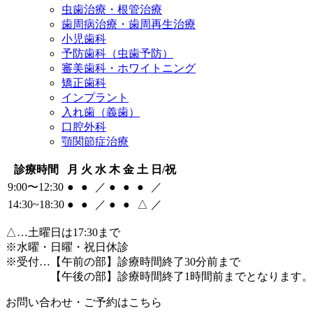
虫歯治療・根管治療
歯周病治療・歯周再生治療
小児歯科
予防歯科（虫歯予防）
審美歯科・ホワイトニング
矯正歯科
インプラント
入れ歯（義歯）
口腔外科
顎関節症治療
診療時間
月
火
水
木
金
土
日/祝
9:00〜12:30
●
●
／
●
●
●
／
14:30~18:30
●
●
／
●
●
△
／
△
…土曜日は17:30まで
※水曜・日曜・祝日休診
※受付…【午前の部】診療時間終了30分前まで
【午後の部】診療時間終了1時間前までとなります。
お問い合わせ・ご予約はこちら