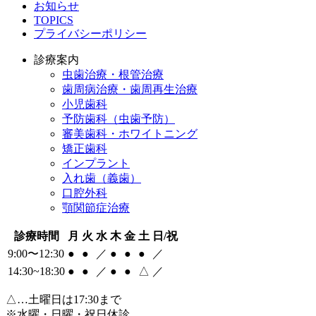
お知らせ
TOPICS
プライバシーポリシー
診療案内
虫歯治療・根管治療
歯周病治療・歯周再生治療
小児歯科
予防歯科（虫歯予防）
審美歯科・ホワイトニング
矯正歯科
インプラント
入れ歯（義歯）
口腔外科
顎関節症治療
診療時間
月
火
水
木
金
土
日/祝
9:00〜12:30
●
●
／
●
●
●
／
14:30~18:30
●
●
／
●
●
△
／
△
…土曜日は17:30まで
※水曜・日曜・祝日休診