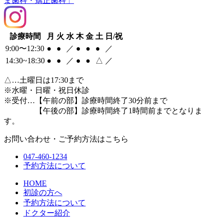
診療時間
月
火
水
木
金
土
日/祝
9:00〜12:30
●
●
／
●
●
●
／
14:30~18:30
●
●
／
●
●
△
／
△
…土曜日は17:30まで
※水曜・日曜・祝日休診
※受付…【午前の部】診療時間終了30分前まで
【午後の部】診療時間終了1時間前までとなりま
す。
お問い合わせ・ご予約方法はこちら
047-460-1234
予約方法について
HOME
初診の方へ
予約方法について
ドクター紹介