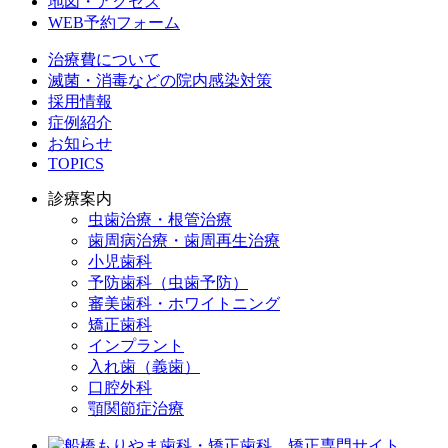
地図・アクセス
WEB予約フォーム
治療費について
滅菌・消毒などの院内感染対策
採用情報
症例紹介
お知らせ
TOPICS
診療案内
虫歯治療・根管治療
歯周病治療・歯周再生治療
小児歯科
予防歯科（虫歯予防）
審美歯科・ホワイトニング
矯正歯科
インプラント
入れ歯（義歯）
口腔外科
顎関節症治療