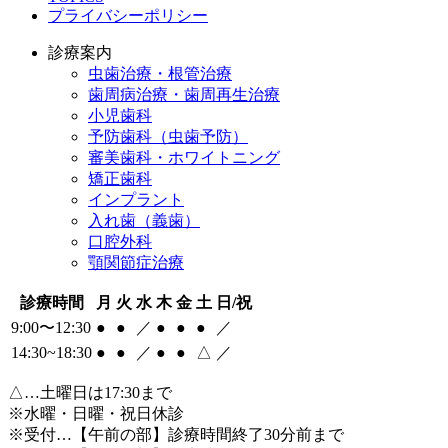
プライバシーポリシー
診療案内
虫歯治療・根管治療
歯周病治療・歯周再生治療
小児歯科
予防歯科（虫歯予防）
審美歯科・ホワイトニング
矯正歯科
インプラント
入れ歯（義歯）
口腔外科
顎関節症治療
診療時間
月
火
水
木
金
土
日/祝
9:00〜12:30
●
●
／
●
●
●
／
14:30~18:30
●
●
／
●
●
△
／
△
…土曜日は17:30まで
※水曜・日曜・祝日休診
※受付…【午前の部】診療時間終了30分前まで