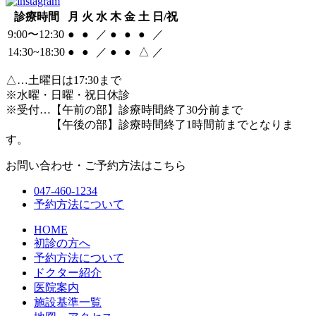
診療時間
月
火
水
木
金
土
日/祝
9:00〜12:30
●
●
／
●
●
●
／
14:30~18:30
●
●
／
●
●
△
／
△
…土曜日は17:30まで
※水曜・日曜・祝日休診
※受付…【午前の部】診療時間終了30分前まで
【午後の部】診療時間終了1時間前までとなりま
す。
お問い合わせ・ご予約方法はこちら
047-460-1234
予約方法について
HOME
初診の方へ
予約方法について
ドクター紹介
医院案内
施設基準一覧