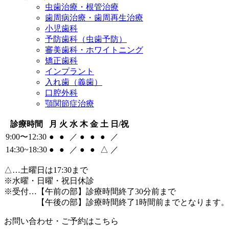
虫歯治療・根管治療
歯周病治療・歯周再生治療
小児歯科
予防歯科（虫歯予防）
審美歯科・ホワイトニング
矯正歯科
インプラント
入れ歯（義歯）
口腔外科
顎関節症治療
診療時間
月
火
水
木
金
土
日/祝
9:00〜12:30
●
●
／
●
●
●
／
14:30~18:30
●
●
／
●
●
△
／
△
…土曜日は17:30まで
※水曜・日曜・祝日休診
※受付…【午前の部】診療時間終了30分前まで
【午後の部】診療時間終了1時間前までとなります。
お問い合わせ・ご予約はこちら