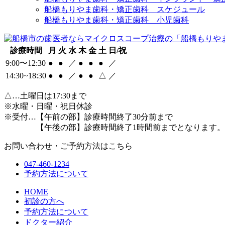
船橋もりやま歯科・矯正歯科 スケジュール
船橋もりやま歯科・矯正歯科 小児歯科
診療時間
月
火
水
木
金
土
日/祝
9:00〜12:30
●
●
／
●
●
●
／
14:30~18:30
●
●
／
●
●
△
／
△
…土曜日は17:30まで
※水曜・日曜・祝日休診
※受付…【午前の部】診療時間終了30分前まで
【午後の部】診療時間終了1時間前までとなります。
お問い合わせ・ご予約方法はこちら
047-460-1234
予約方法について
HOME
初診の方へ
予約方法について
ドクター紹介