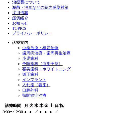
治療費について
滅菌・消毒などの院内感染対策
採用情報
症例紹介
お知らせ
TOPICS
プライバシーポリシー
診療案内
虫歯治療・根管治療
歯周病治療・歯周再生治療
小児歯科
予防歯科（虫歯予防）
審美歯科・ホワイトニング
矯正歯科
インプラント
入れ歯（義歯）
口腔外科
顎関節症治療
診療時間
月
火
水
木
金
土
日/祝
9:00〜12:30
●
●
／
●
●
●
／