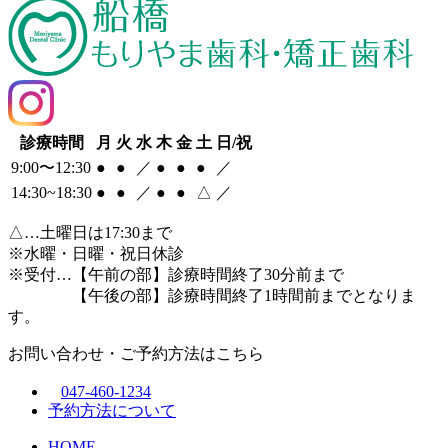
診療時間
月
火
水
木
金
土
日/祝
9:00〜12:30
●
●
／
●
●
●
／
14:30~18:30
●
●
／
●
●
△
／
△
…土曜日は17:30まで
※水曜・日曜・祝日休診
※受付…【午前の部】診療時間終了30分前まで
【午後の部】診療時間終了1時間前までとなりま
す。
お問い合わせ・ご予約方法はこちら
047-460-1234
予約方法について
HOME