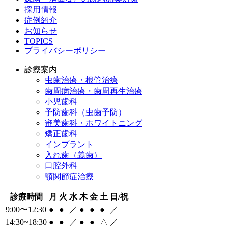
採用情報
症例紹介
お知らせ
TOPICS
プライバシーポリシー
診療案内
虫歯治療・根管治療
歯周病治療・歯周再生治療
小児歯科
予防歯科（虫歯予防）
審美歯科・ホワイトニング
矯正歯科
インプラント
入れ歯（義歯）
口腔外科
顎関節症治療
診療時間
月
火
水
木
金
土
日/祝
9:00〜12:30
●
●
／
●
●
●
／
14:30~18:30
●
●
／
●
●
△
／