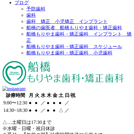
ブログ
予防歯科
歯科
歯科 矯正 小児矯正 インプラント
船橋の歯医者 船橋もりやま歯科・矯正歯科
船橋もりやま歯科・矯正歯科 インプラント 矯
正
船橋もりやま歯科・矯正歯科 スケジュール
船橋もりやま歯科・矯正歯科 小児歯科
診療時間
月
火
水
木
金
土
日/祝
9:00〜12:30
●
●
／
●
●
●
／
14:30~18:30
●
●
／
●
●
△
／
△
…土曜日は17:30まで
※水曜・日曜・祝日休診