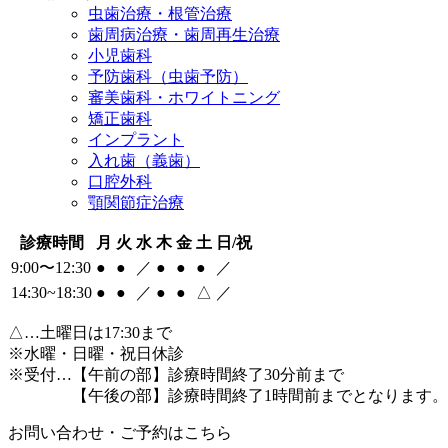
虫歯治療・根管治療
歯周病治療・歯周再生治療
小児歯科
予防歯科（虫歯予防）
審美歯科・ホワイトニング
矯正歯科
インプラント
入れ歯（義歯）
口腔外科
顎関節症治療
診療時間
月
火
水
木
金
土
日/祝
9:00〜12:30
●
●
／
●
●
●
／
14:30~18:30
●
●
／
●
●
△
／
△
…土曜日は17:30まで
※水曜・日曜・祝日休診
※受付…【午前の部】診療時間終了30分前まで
【午後の部】診療時間終了1時間前までとなります。
お問い合わせ・ご予約はこちら