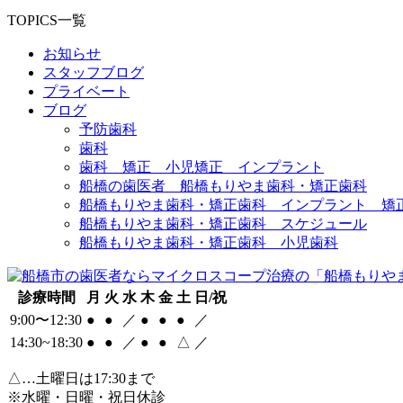
TOPICS一覧
お知らせ
スタッフブログ
プライベート
ブログ
予防歯科
歯科
歯科 矯正 小児矯正 インプラント
船橋の歯医者 船橋もりやま歯科・矯正歯科
船橋もりやま歯科・矯正歯科 インプラント 矯
船橋もりやま歯科・矯正歯科 スケジュール
船橋もりやま歯科・矯正歯科 小児歯科
診療時間
月
火
水
木
金
土
日/祝
9:00〜12:30
●
●
／
●
●
●
／
14:30~18:30
●
●
／
●
●
△
／
△
…土曜日は17:30まで
※水曜・日曜・祝日休診