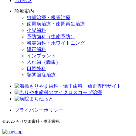
TOPICS
診療案内
虫歯治療・根管治療
歯周病治療・歯周再生治療
小児歯科
予防歯科（虫歯予防）
審美歯科・ホワイトニング
矯正歯科
インプラント
入れ歯（義歯）
口腔外科
顎関節症治療
プライバシーポリシー
© 2025 もりやま歯科・矯正歯科.