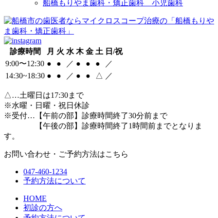
船橋もりやま歯科・矯正歯科 小児歯科
診療時間
月
火
水
木
金
土
日/祝
9:00〜12:30
●
●
／
●
●
●
／
14:30~18:30
●
●
／
●
●
△
／
△
…土曜日は17:30まで
※水曜・日曜・祝日休診
※受付…【午前の部】診療時間終了30分前まで
【午後の部】診療時間終了1時間前までとなりま
す。
お問い合わせ・ご予約方法はこちら
047-460-1234
予約方法について
HOME
初診の方へ
予約方法について