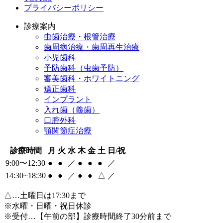
プライバシーポリシー
診療案内
虫歯治療・根管治療
歯周病治療・歯周再生治療
小児歯科
予防歯科（虫歯予防）
審美歯科・ホワイトニング
矯正歯科
インプラント
入れ歯（義歯）
口腔外科
顎関節症治療
診療時間
月
火
水
木
金
土
日/祝
9:00〜12:30
●
●
／
●
●
●
／
14:30~18:30
●
●
／
●
●
△
／
△
…土曜日は17:30まで
※水曜・日曜・祝日休診
※受付…【午前の部】診療時間終了30分前まで