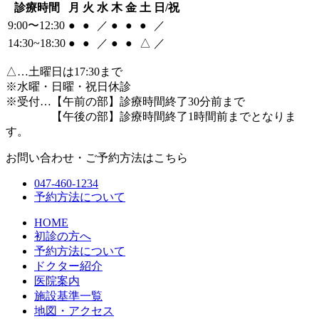
診療時間
月
火
水
木
金
土
日/祝
9:00〜12:30
●
●
／
●
●
●
／
14:30~18:30
●
●
／
●
●
△
／
△
…土曜日は17:30まで
※水曜・日曜・祝日休診
※受付…【午前の部】診療時間終了30分前まで
【午後の部】診療時間終了1時間前までとなりま
す。
お問い合わせ・ご予約方法はこちら
047-460-1234
予約方法について
HOME
初診の方へ
予約方法について
ドクター紹介
医院案内
施設基準一覧
地図・アクセス