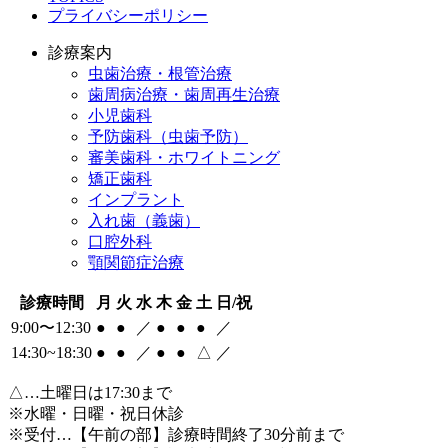
プライバシーポリシー
診療案内
虫歯治療・根管治療
歯周病治療・歯周再生治療
小児歯科
予防歯科（虫歯予防）
審美歯科・ホワイトニング
矯正歯科
インプラント
入れ歯（義歯）
口腔外科
顎関節症治療
診療時間
月
火
水
木
金
土
日/祝
9:00〜12:30
●
●
／
●
●
●
／
14:30~18:30
●
●
／
●
●
△
／
△
…土曜日は17:30まで
※水曜・日曜・祝日休診
※受付…【午前の部】診療時間終了30分前まで