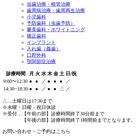
虫歯治療・根管治療
歯周病治療・歯周再生治療
小児歯科
予防歯科（虫歯予防）
審美歯科・ホワイトニング
矯正歯科
インプラント
入れ歯（義歯）
口腔外科
顎関節症治療
診療時間
月
火
水
木
金
土
日/祝
9:00〜12:30
●
●
／
●
●
●
／
14:30~18:30
●
●
／
●
●
△
／
△
…土曜日は17:30まで
※水曜・日曜・祝日休診
※受付…【午前の部】診療時間終了30分前まで
【午後の部】診療時間終了1時間前までとなります。
お問い合わせ・ご予約はこちら