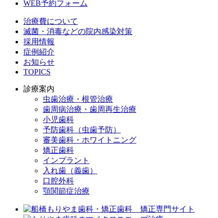
WEB予約フォーム
治療費について
滅菌・消毒などの院内感染対策
採用情報
症例紹介
お知らせ
TOPICS
診療案内
虫歯治療・根管治療
歯周病治療・歯周再生治療
小児歯科
予防歯科（虫歯予防）
審美歯科・ホワイトニング
矯正歯科
インプラント
入れ歯（義歯）
口腔外科
顎関節症治療