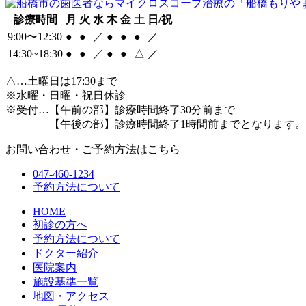
診療時間
月
火
水
木
金
土
日/祝
9:00〜12:30
●
●
／
●
●
●
／
14:30~18:30
●
●
／
●
●
△
／
△
…土曜日は17:30まで
※水曜・日曜・祝日休診
※受付…【午前の部】診療時間終了30分前まで
【午後の部】診療時間終了1時間前までとなります。
お問い合わせ・ご予約方法はこちら
047-460-1234
予約方法について
HOME
初診の方へ
予約方法について
ドクター紹介
医院案内
施設基準一覧
地図・アクセス