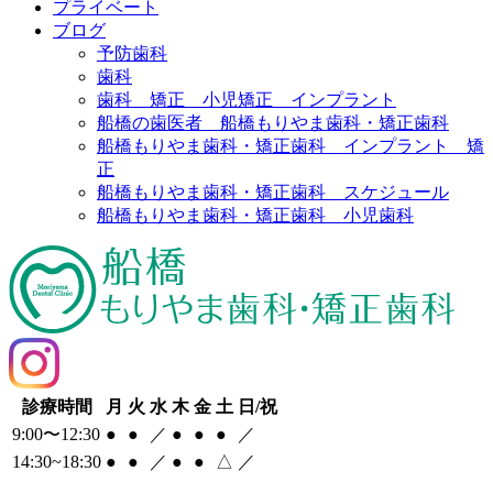
プライベート
ブログ
予防歯科
歯科
歯科 矯正 小児矯正 インプラント
船橋の歯医者 船橋もりやま歯科・矯正歯科
船橋もりやま歯科・矯正歯科 インプラント 矯
正
船橋もりやま歯科・矯正歯科 スケジュール
船橋もりやま歯科・矯正歯科 小児歯科
診療時間
月
火
水
木
金
土
日/祝
9:00〜12:30
●
●
／
●
●
●
／
14:30~18:30
●
●
／
●
●
△
／