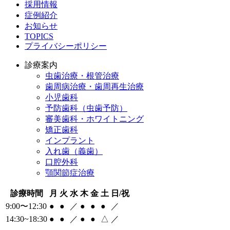
採用情報
症例紹介
お知らせ
TOPICS
プライバシーポリシー
診療案内
虫歯治療・根管治療
歯周病治療・歯周再生治療
小児歯科
予防歯科（虫歯予防）
審美歯科・ホワイトニング
矯正歯科
インプラント
入れ歯（義歯）
口腔外科
顎関節症治療
診療時間
月
火
水
木
金
土
日/祝
9:00〜12:30
●
●
／
●
●
●
／
14:30~18:30
●
●
／
●
●
△
／