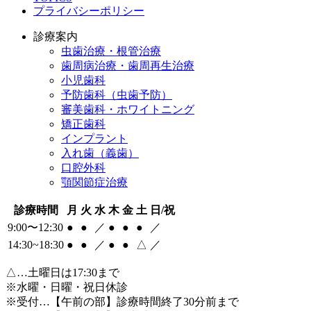
プライバシーポリシー
診療案内
虫歯治療・根管治療
歯周病治療・歯周再生治療
小児歯科
予防歯科（虫歯予防）
審美歯科・ホワイトニング
矯正歯科
インプラント
入れ歯（義歯）
口腔外科
顎関節症治療
診療時間
月
火
水
木
金
土
日/祝
9:00〜12:30
●
●
／
●
●
●
／
14:30~18:30
●
●
／
●
●
△
／
△
…土曜日は17:30まで
※水曜・日曜・祝日休診
※受付…【午前の部】診療時間終了30分前まで