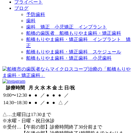
プライベート
ブログ
予防歯科
歯科
歯科 矯正 小児矯正 インプラント
船橋の歯医者 船橋もりやま歯科・矯正歯科
船橋もりやま歯科・矯正歯科 インプラント 矯
正
船橋もりやま歯科・矯正歯科 スケジュール
船橋もりやま歯科・矯正歯科 小児歯科
診療時間
月
火
水
木
金
土
日/祝
9:00〜12:30
●
●
／
●
●
●
／
14:30~18:30
●
●
／
●
●
△
／
△
…土曜日は17:30まで
※水曜・日曜・祝日休診
※受付…【午前の部】診療時間終了30分前まで