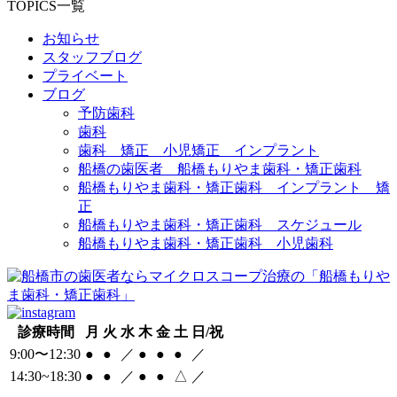
TOPICS一覧
お知らせ
スタッフブログ
プライベート
ブログ
予防歯科
歯科
歯科 矯正 小児矯正 インプラント
船橋の歯医者 船橋もりやま歯科・矯正歯科
船橋もりやま歯科・矯正歯科 インプラント 矯
正
船橋もりやま歯科・矯正歯科 スケジュール
船橋もりやま歯科・矯正歯科 小児歯科
診療時間
月
火
水
木
金
土
日/祝
9:00〜12:30
●
●
／
●
●
●
／
14:30~18:30
●
●
／
●
●
△
／