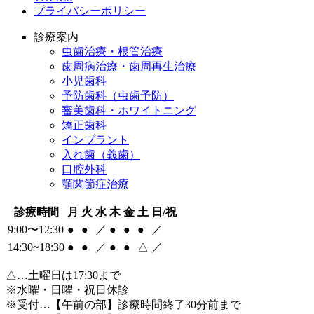
プライバシーポリシー
診療案内
虫歯治療・根管治療
歯周病治療・歯周再生治療
小児歯科
予防歯科（虫歯予防）
審美歯科・ホワイトニング
矯正歯科
インプラント
入れ歯（義歯）
口腔外科
顎関節症治療
診療時間
月
火
水
木
金
土
日/祝
9:00〜12:30
●
●
／
●
●
●
／
14:30~18:30
●
●
／
●
●
△
／
△
…土曜日は17:30まで
※水曜・日曜・祝日休診
※受付…【午前の部】診療時間終了30分前まで