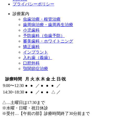
プライバシーポリシー
診療案内
虫歯治療・根管治療
歯周病治療・歯周再生治療
小児歯科
予防歯科（虫歯予防）
審美歯科・ホワイトニング
矯正歯科
インプラント
入れ歯（義歯）
口腔外科
顎関節症治療
診療時間
月
火
水
木
金
土
日/祝
9:00〜12:30
●
●
／
●
●
●
／
14:30~18:30
●
●
／
●
●
△
／
△
…土曜日は17:30まで
※水曜・日曜・祝日休診
※受付…【午前の部】診療時間終了30分前まで