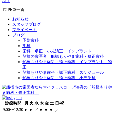
ALL
TOPICS一覧
お知らせ
スタッフブログ
プライベート
ブログ
予防歯科
歯科
歯科 矯正 小児矯正 インプラント
船橋の歯医者 船橋もりやま歯科・矯正歯科
船橋もりやま歯科・矯正歯科 インプラント 矯
正
船橋もりやま歯科・矯正歯科 スケジュール
船橋もりやま歯科・矯正歯科 小児歯科
診療時間
月
火
水
木
金
土
日/祝
9:00〜12:30
●
●
／
●
●
●
／