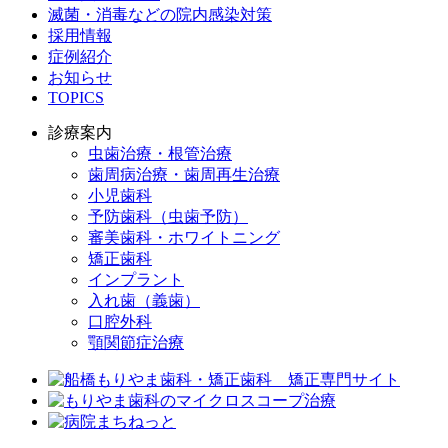
滅菌・消毒などの院内感染対策
採用情報
症例紹介
お知らせ
TOPICS
診療案内
虫歯治療・根管治療
歯周病治療・歯周再生治療
小児歯科
予防歯科（虫歯予防）
審美歯科・ホワイトニング
矯正歯科
インプラント
入れ歯（義歯）
口腔外科
顎関節症治療