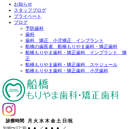
お知らせ
スタッフブログ
プライベート
ブログ
予防歯科
歯科
歯科 矯正 小児矯正 インプラント
船橋の歯医者 船橋もりやま歯科・矯正歯科
船橋もりやま歯科・矯正歯科 インプラント 矯
正
船橋もりやま歯科・矯正歯科 スケジュール
船橋もりやま歯科・矯正歯科 小児歯科
診療時間
月
火
水
木
金
土
日/祝
9:00〜12:30
●
●
／
●
●
●
／