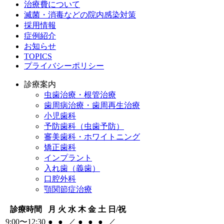
治療費について
滅菌・消毒などの院内感染対策
採用情報
症例紹介
お知らせ
TOPICS
プライバシーポリシー
診療案内
虫歯治療・根管治療
歯周病治療・歯周再生治療
小児歯科
予防歯科（虫歯予防）
審美歯科・ホワイトニング
矯正歯科
インプラント
入れ歯（義歯）
口腔外科
顎関節症治療
診療時間
月
火
水
木
金
土
日/祝
9:00〜12:30
●
●
／
●
●
●
／