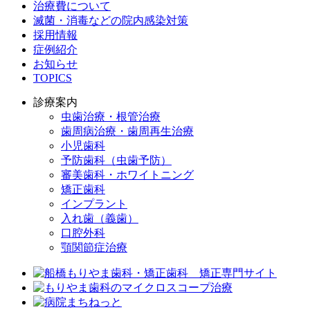
治療費について
滅菌・消毒などの院内感染対策
採用情報
症例紹介
お知らせ
TOPICS
診療案内
虫歯治療・根管治療
歯周病治療・歯周再生治療
小児歯科
予防歯科（虫歯予防）
審美歯科・ホワイトニング
矯正歯科
インプラント
入れ歯（義歯）
口腔外科
顎関節症治療