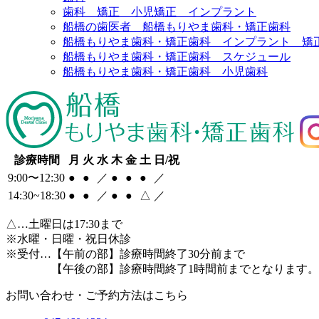
歯科 矯正 小児矯正 インプラント
船橋の歯医者 船橋もりやま歯科・矯正歯科
船橋もりやま歯科・矯正歯科 インプラント 矯
船橋もりやま歯科・矯正歯科 スケジュール
船橋もりやま歯科・矯正歯科 小児歯科
診療時間
月
火
水
木
金
土
日/祝
9:00〜12:30
●
●
／
●
●
●
／
14:30~18:30
●
●
／
●
●
△
／
△
…土曜日は17:30まで
※水曜・日曜・祝日休診
※受付…【午前の部】診療時間終了30分前まで
【午後の部】診療時間終了1時間前までとなります。
お問い合わせ・ご予約方法はこちら