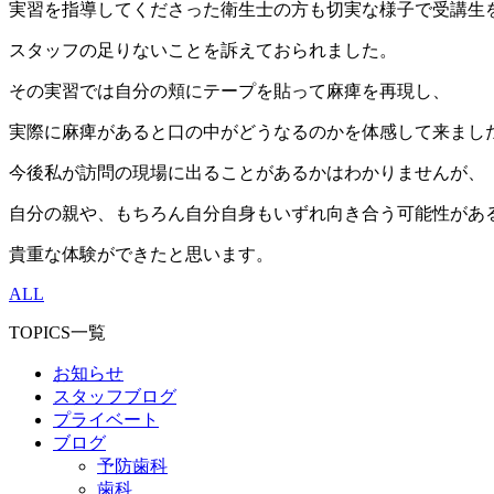
実習を指導してくださった衛生士の方も切実な様子で受講生
スタッフの足りないことを訴えておられました。
その実習では自分の頬にテープを貼って麻痺を再現し、
実際に麻痺があると口の中がどうなるのかを体感して来まし
今後私が訪問の現場に出ることがあるかはわかりませんが、
自分の親や、もちろん自分自身もいずれ向き合う可能性があ
貴重な体験ができたと思います。
ALL
TOPICS一覧
お知らせ
スタッフブログ
プライベート
ブログ
予防歯科
歯科