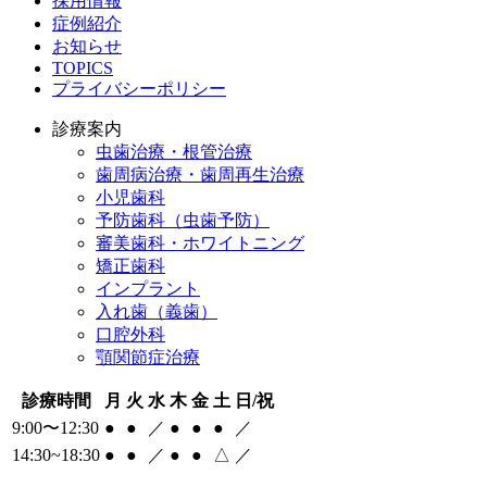
採用情報
症例紹介
お知らせ
TOPICS
プライバシーポリシー
診療案内
虫歯治療・根管治療
歯周病治療・歯周再生治療
小児歯科
予防歯科（虫歯予防）
審美歯科・ホワイトニング
矯正歯科
インプラント
入れ歯（義歯）
口腔外科
顎関節症治療
診療時間
月
火
水
木
金
土
日/祝
9:00〜12:30
●
●
／
●
●
●
／
14:30~18:30
●
●
／
●
●
△
／