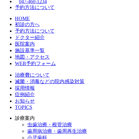
047-460-1234
予約方法について
HOME
初診の方へ
予約方法について
ドクター紹介
医院案内
施設基準一覧
地図・アクセス
WEB予約フォーム
治療費について
滅菌・消毒などの院内感染対策
採用情報
症例紹介
お知らせ
TOPICS
診療案内
虫歯治療・根管治療
歯周病治療・歯周再生治療
小児歯科