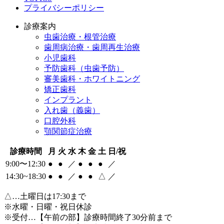
プライバシーポリシー
診療案内
虫歯治療・根管治療
歯周病治療・歯周再生治療
小児歯科
予防歯科（虫歯予防）
審美歯科・ホワイトニング
矯正歯科
インプラント
入れ歯（義歯）
口腔外科
顎関節症治療
診療時間
月
火
水
木
金
土
日/祝
9:00〜12:30
●
●
／
●
●
●
／
14:30~18:30
●
●
／
●
●
△
／
△
…土曜日は17:30まで
※水曜・日曜・祝日休診
※受付…【午前の部】診療時間終了30分前まで