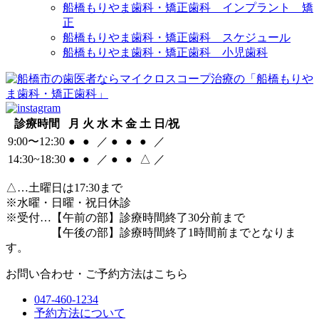
船橋もりやま歯科・矯正歯科 インプラント 矯
正
船橋もりやま歯科・矯正歯科 スケジュール
船橋もりやま歯科・矯正歯科 小児歯科
診療時間
月
火
水
木
金
土
日/祝
9:00〜12:30
●
●
／
●
●
●
／
14:30~18:30
●
●
／
●
●
△
／
△
…土曜日は17:30まで
※水曜・日曜・祝日休診
※受付…【午前の部】診療時間終了30分前まで
【午後の部】診療時間終了1時間前までとなりま
す。
お問い合わせ・ご予約方法はこちら
047-460-1234
予約方法について