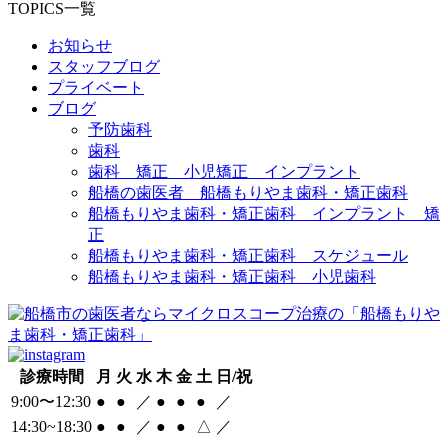
TOPICS一覧
お知らせ
スタッフブログ
プライベート
ブログ
予防歯科
歯科
歯科 矯正 小児矯正 インプラント
船橋の歯医者 船橋もりやま歯科・矯正歯科
船橋もりやま歯科・矯正歯科 インプラント 矯
正
船橋もりやま歯科・矯正歯科 スケジュール
船橋もりやま歯科・矯正歯科 小児歯科
診療時間
月
火
水
木
金
土
日/祝
9:00〜12:30
●
●
／
●
●
●
／
14:30~18:30
●
●
／
●
●
△
／