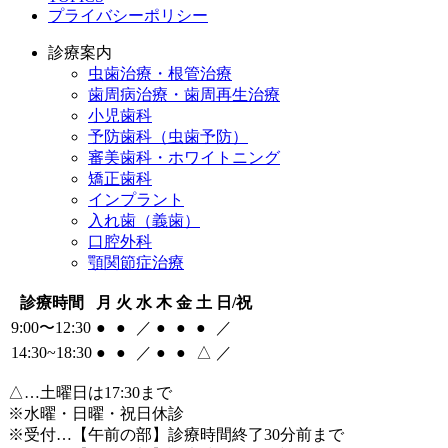
プライバシーポリシー
診療案内
虫歯治療・根管治療
歯周病治療・歯周再生治療
小児歯科
予防歯科（虫歯予防）
審美歯科・ホワイトニング
矯正歯科
インプラント
入れ歯（義歯）
口腔外科
顎関節症治療
診療時間
月
火
水
木
金
土
日/祝
9:00〜12:30
●
●
／
●
●
●
／
14:30~18:30
●
●
／
●
●
△
／
△
…土曜日は17:30まで
※水曜・日曜・祝日休診
※受付…【午前の部】診療時間終了30分前まで