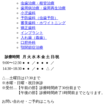
虫歯治療・根管治療
歯周病治療・歯周再生治療
小児歯科
予防歯科（虫歯予防）
審美歯科・ホワイトニング
矯正歯科
インプラント
入れ歯（義歯）
口腔外科
顎関節症治療
診療時間
月
火
水
木
金
土
日/祝
9:00〜12:30
●
●
／
●
●
●
／
14:30~18:30
●
●
／
●
●
△
／
△
…土曜日は17:30まで
※水曜・日曜・祝日休診
※受付…【午前の部】診療時間終了30分前まで
【午後の部】診療時間終了1時間前までとなります。
お問い合わせ・ご予約はこちら