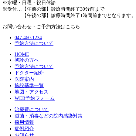
※水曜・日曜・祝日休診
※受付…【午前の部】診療時間終了30分前まで
【午後の部】診療時間終了1時間前までとなります。
お問い合わせ・ご予約方法はこちら
047-460-1234
予約方法について
HOME
初診の方へ
予約方法について
ドクター紹介
医院案内
施設基準一覧
地図・アクセス
WEB予約フォーム
治療費について
滅菌・消毒などの院内感染対策
採用情報
症例紹介
お知らせ