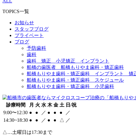
ALL
TOPICS一覧
お知らせ
スタッフブログ
プライベート
ブログ
予防歯科
歯科
歯科 矯正 小児矯正 インプラント
船橋の歯医者 船橋もりやま歯科・矯正歯科
船橋もりやま歯科・矯正歯科 インプラント 矯
船橋もりやま歯科・矯正歯科 スケジュール
船橋もりやま歯科・矯正歯科 小児歯科
診療時間
月
火
水
木
金
土
日/祝
9:00〜12:30
●
●
／
●
●
●
／
14:30~18:30
●
●
／
●
●
△
／
△
…土曜日は17:30まで