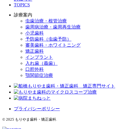
TOPICS
診療案内
虫歯治療・根管治療
歯周病治療・歯周再生治療
小児歯科
予防歯科（虫歯予防）
審美歯科・ホワイトニング
矯正歯科
インプラント
入れ歯（義歯）
口腔外科
顎関節症治療
プライバシーポリシー
© 2025 もりやま歯科・矯正歯科.