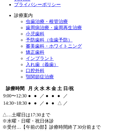
プライバシーポリシー
診療案内
虫歯治療・根管治療
歯周病治療・歯周再生治療
小児歯科
予防歯科（虫歯予防）
審美歯科・ホワイトニング
矯正歯科
インプラント
入れ歯（義歯）
口腔外科
顎関節症治療
診療時間
月
火
水
木
金
土
日/祝
9:00〜12:30
●
●
／
●
●
●
／
14:30~18:30
●
●
／
●
●
△
／
△
…土曜日は17:30まで
※水曜・日曜・祝日休診
※受付…【午前の部】診療時間終了30分前まで