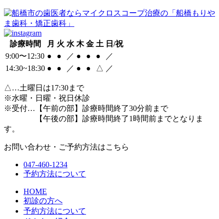
診療時間
月
火
水
木
金
土
日/祝
9:00〜12:30
●
●
／
●
●
●
／
14:30~18:30
●
●
／
●
●
△
／
△
…土曜日は17:30まで
※水曜・日曜・祝日休診
※受付…【午前の部】診療時間終了30分前まで
【午後の部】診療時間終了1時間前までとなりま
す。
お問い合わせ・ご予約方法はこちら
047-460-1234
予約方法について
HOME
初診の方へ
予約方法について