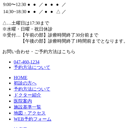
9:00〜12:30
●
●
／
●
●
●
／
14:30~18:30
●
●
／
●
●
△
／
△
…土曜日は17:30まで
※水曜・日曜・祝日休診
※受付…【午前の部】診療時間終了30分前まで
【午後の部】診療時間終了1時間前までとなります。
お問い合わせ・ご予約方法はこちら
047-460-1234
予約方法について
HOME
初診の方へ
予約方法について
ドクター紹介
医院案内
施設基準一覧
地図・アクセス
WEB予約フォーム