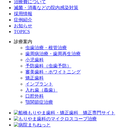
治療費について
滅菌・消毒などの院内感染対策
採用情報
症例紹介
お知らせ
TOPICS
診療案内
虫歯治療・根管治療
歯周病治療・歯周再生治療
小児歯科
予防歯科（虫歯予防）
審美歯科・ホワイトニング
矯正歯科
インプラント
入れ歯（義歯）
口腔外科
顎関節症治療