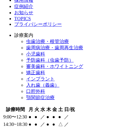
採用情報
症例紹介
お知らせ
TOPICS
プライバシーポリシー
診療案内
虫歯治療・根管治療
歯周病治療・歯周再生治療
小児歯科
予防歯科（虫歯予防）
審美歯科・ホワイトニング
矯正歯科
インプラント
入れ歯（義歯）
口腔外科
顎関節症治療
診療時間
月
火
水
木
金
土
日/祝
9:00〜12:30
●
●
／
●
●
●
／
14:30~18:30
●
●
／
●
●
△
／