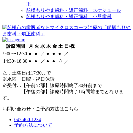
正
船橋もりやま歯科・矯正歯科 スケジュール
船橋もりやま歯科・矯正歯科 小児歯科
診療時間
月
火
水
木
金
土
日/祝
9:00〜12:30
●
●
／
●
●
●
／
14:30~18:30
●
●
／
●
●
△
／
△
…土曜日は17:30まで
※水曜・日曜・祝日休診
※受付…【午前の部】診療時間終了30分前まで
【午後の部】診療時間終了1時間前までとなりま
す。
お問い合わせ・ご予約方法はこちら
047-460-1234
予約方法について