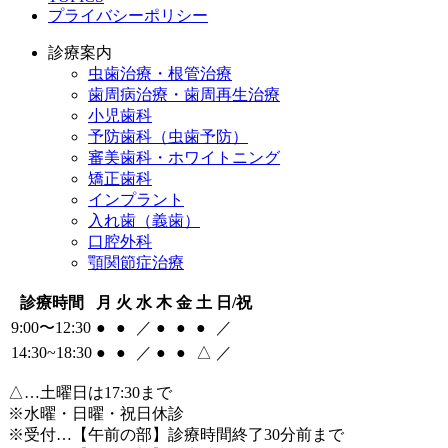
プライバシーポリシー
診療案内
虫歯治療・根管治療
歯周病治療・歯周再生治療
小児歯科
予防歯科（虫歯予防）
審美歯科・ホワイトニング
矯正歯科
インプラント
入れ歯（義歯）
口腔外科
顎関節症治療
診療時間
月
火
水
木
金
土
日/祝
9:00〜12:30
●
●
／
●
●
●
／
14:30~18:30
●
●
／
●
●
△
／
△
…土曜日は17:30まで
※水曜・日曜・祝日休診
※受付…【午前の部】診療時間終了30分前まで