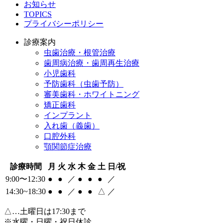
お知らせ
TOPICS
プライバシーポリシー
診療案内
虫歯治療・根管治療
歯周病治療・歯周再生治療
小児歯科
予防歯科（虫歯予防）
審美歯科・ホワイトニング
矯正歯科
インプラント
入れ歯（義歯）
口腔外科
顎関節症治療
診療時間
月
火
水
木
金
土
日/祝
9:00〜12:30
●
●
／
●
●
●
／
14:30~18:30
●
●
／
●
●
△
／
△
…土曜日は17:30まで
※水曜・日曜・祝日休診