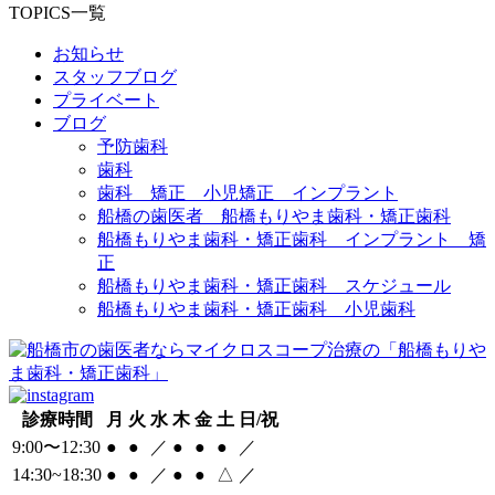
TOPICS一覧
お知らせ
スタッフブログ
プライベート
ブログ
予防歯科
歯科
歯科 矯正 小児矯正 インプラント
船橋の歯医者 船橋もりやま歯科・矯正歯科
船橋もりやま歯科・矯正歯科 インプラント 矯
正
船橋もりやま歯科・矯正歯科 スケジュール
船橋もりやま歯科・矯正歯科 小児歯科
診療時間
月
火
水
木
金
土
日/祝
9:00〜12:30
●
●
／
●
●
●
／
14:30~18:30
●
●
／
●
●
△
／