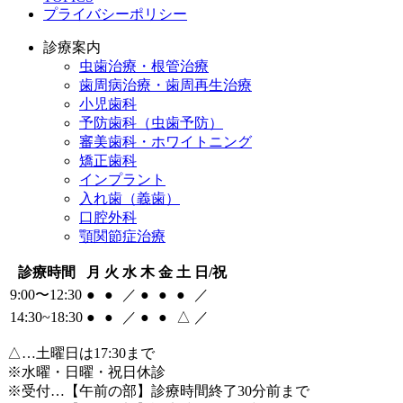
プライバシーポリシー
診療案内
虫歯治療・根管治療
歯周病治療・歯周再生治療
小児歯科
予防歯科（虫歯予防）
審美歯科・ホワイトニング
矯正歯科
インプラント
入れ歯（義歯）
口腔外科
顎関節症治療
診療時間
月
火
水
木
金
土
日/祝
9:00〜12:30
●
●
／
●
●
●
／
14:30~18:30
●
●
／
●
●
△
／
△
…土曜日は17:30まで
※水曜・日曜・祝日休診
※受付…【午前の部】診療時間終了30分前まで