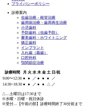
プライバシーポリシー
診療案内
虫歯治療・根管治療
歯周病治療・歯周再生治療
小児歯科
予防歯科（虫歯予防）
審美歯科・ホワイトニング
矯正歯科
インプラント
入れ歯（義歯）
口腔外科
顎関節症治療
診療時間
月
火
水
木
金
土
日/祝
9:00〜12:30
●
●
／
●
●
●
／
14:30~18:30
●
●
／
●
●
△
／
△
…土曜日は17:30まで
※水曜・日曜・祝日休診
※受付…【午前の部】診療時間終了30分前まで