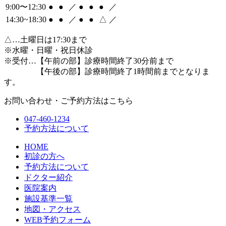
9:00〜12:30
●
●
／
●
●
●
／
14:30~18:30
●
●
／
●
●
△
／
△
…土曜日は17:30まで
※水曜・日曜・祝日休診
※受付…【午前の部】診療時間終了30分前まで
【午後の部】診療時間終了1時間前までとなりま
す。
お問い合わせ・ご予約方法はこちら
047-460-1234
予約方法について
HOME
初診の方へ
予約方法について
ドクター紹介
医院案内
施設基準一覧
地図・アクセス
WEB予約フォーム