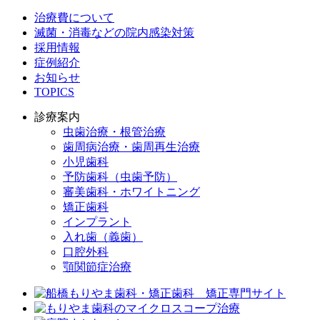
治療費について
滅菌・消毒などの院内感染対策
採用情報
症例紹介
お知らせ
TOPICS
診療案内
虫歯治療・根管治療
歯周病治療・歯周再生治療
小児歯科
予防歯科（虫歯予防）
審美歯科・ホワイトニング
矯正歯科
インプラント
入れ歯（義歯）
口腔外科
顎関節症治療