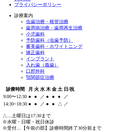
プライバシーポリシー
診療案内
虫歯治療・根管治療
歯周病治療・歯周再生治療
小児歯科
予防歯科（虫歯予防）
審美歯科・ホワイトニング
矯正歯科
インプラント
入れ歯（義歯）
口腔外科
顎関節症治療
診療時間
月
火
水
木
金
土
日/祝
9:00〜12:30
●
●
／
●
●
●
／
14:30~18:30
●
●
／
●
●
△
／
△
…土曜日は17:30まで
※水曜・日曜・祝日休診
※受付…【午前の部】診療時間終了30分前まで