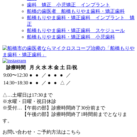
歯科 矯正 小児矯正 インプラント
船橋の歯医者 船橋もりやま歯科・矯正歯科
船橋もりやま歯科・矯正歯科 インプラント 矯
正
船橋もりやま歯科・矯正歯科 スケジュール
船橋もりやま歯科・矯正歯科 小児歯科
診療時間
月
火
水
木
金
土
日/祝
9:00〜12:30
●
●
／
●
●
●
／
14:30~18:30
●
●
／
●
●
△
／
△
…土曜日は17:30まで
※水曜・日曜・祝日休診
※受付…【午前の部】診療時間終了30分前まで
【午後の部】診療時間終了1時間前までとなりま
す。
お問い合わせ・ご予約方法はこちら