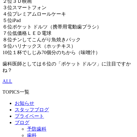
２位３Ｄ映画
３位スマートフォン
４位プレミアムロールケーキ
５位iPad
６位ポケット ドルツ（携帯用電動歯ブラシ）
７位低価格ＬＥＤ電球
８位チンしてこんがり魚焼きパック
９位ハリナックス（ホッチキス）
10位１杯でしじみ70個分のちから（味噌汁）
歯科医師としては６位の「ポケット ドルツ」に注目ですか
ね？
ALL
TOPICS一覧
お知らせ
スタッフブログ
プライベート
ブログ
予防歯科
歯科