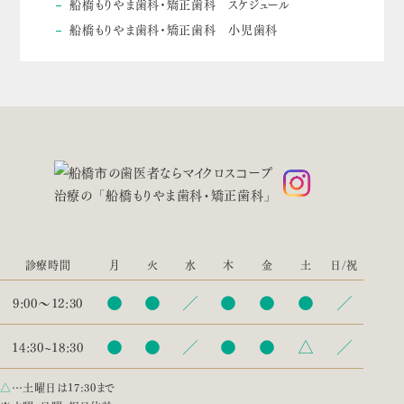
船橋もりやま歯科・矯正歯科 スケジュール
船橋もりやま歯科・矯正歯科 小児歯科
診療時間
月
火
水
木
金
土
日/祝
●
●
／
●
●
●
／
9:00〜12:30
●
●
／
●
●
△
／
14:30~18:30
△
…土曜日は17:30まで