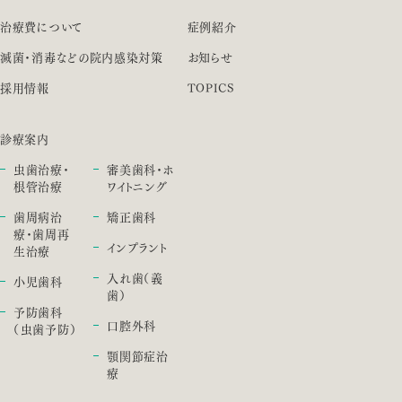
治療費について
症例紹介
滅菌・消毒などの院内感染対策
お知らせ
採用情報
TOPICS
診療案内
虫歯治療・
審美歯科・ホ
根管治療
ワイトニング
歯周病治
矯正歯科
療・歯周再
インプラント
生治療
入れ歯（義
小児歯科
歯）
予防歯科
口腔外科
（虫歯予防）
顎関節症治
療