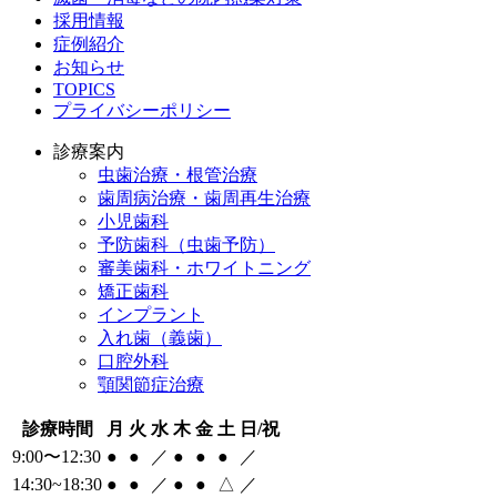
採用情報
症例紹介
お知らせ
TOPICS
プライバシーポリシー
診療案内
虫歯治療・根管治療
歯周病治療・歯周再生治療
小児歯科
予防歯科（虫歯予防）
審美歯科・ホワイトニング
矯正歯科
インプラント
入れ歯（義歯）
口腔外科
顎関節症治療
診療時間
月
火
水
木
金
土
日/祝
9:00〜12:30
●
●
／
●
●
●
／
14:30~18:30
●
●
／
●
●
△
／