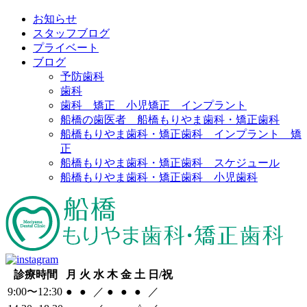
お知らせ
スタッフブログ
プライベート
ブログ
予防歯科
歯科
歯科 矯正 小児矯正 インプラント
船橋の歯医者 船橋もりやま歯科・矯正歯科
船橋もりやま歯科・矯正歯科 インプラント 矯
正
船橋もりやま歯科・矯正歯科 スケジュール
船橋もりやま歯科・矯正歯科 小児歯科
診療時間
月
火
水
木
金
土
日/祝
9:00〜12:30
●
●
／
●
●
●
／