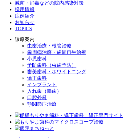
滅菌・消毒などの院内感染対策
採用情報
症例紹介
お知らせ
TOPICS
診療案内
虫歯治療・根管治療
歯周病治療・歯周再生治療
小児歯科
予防歯科（虫歯予防）
審美歯科・ホワイトニング
矯正歯科
インプラント
入れ歯（義歯）
口腔外科
顎関節症治療