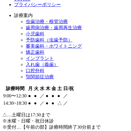
プライバシーポリシー
診療案内
虫歯治療・根管治療
歯周病治療・歯周再生治療
小児歯科
予防歯科（虫歯予防）
審美歯科・ホワイトニング
矯正歯科
インプラント
入れ歯（義歯）
口腔外科
顎関節症治療
診療時間
月
火
水
木
金
土
日/祝
9:00〜12:30
●
●
／
●
●
●
／
14:30~18:30
●
●
／
●
●
△
／
△
…土曜日は17:30まで
※水曜・日曜・祝日休診
※受付…【午前の部】診療時間終了30分前まで