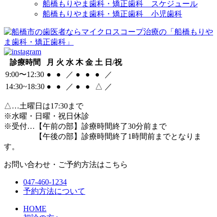
船橋もりやま歯科・矯正歯科 スケジュール
船橋もりやま歯科・矯正歯科 小児歯科
診療時間
月
火
水
木
金
土
日/祝
9:00〜12:30
●
●
／
●
●
●
／
14:30~18:30
●
●
／
●
●
△
／
△
…土曜日は17:30まで
※水曜・日曜・祝日休診
※受付…【午前の部】診療時間終了30分前まで
【午後の部】診療時間終了1時間前までとなりま
す。
お問い合わせ・ご予約方法はこちら
047-460-1234
予約方法について
HOME