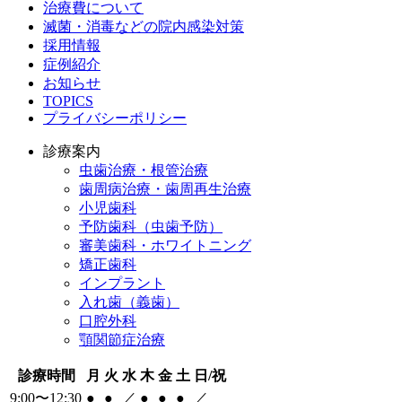
治療費について
滅菌・消毒などの院内感染対策
採用情報
症例紹介
お知らせ
TOPICS
プライバシーポリシー
診療案内
虫歯治療・根管治療
歯周病治療・歯周再生治療
小児歯科
予防歯科（虫歯予防）
審美歯科・ホワイトニング
矯正歯科
インプラント
入れ歯（義歯）
口腔外科
顎関節症治療
診療時間
月
火
水
木
金
土
日/祝
9:00〜12:30
●
●
／
●
●
●
／