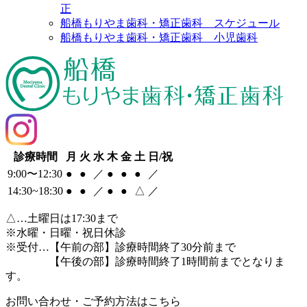
正
船橋もりやま歯科・矯正歯科 スケジュール
船橋もりやま歯科・矯正歯科 小児歯科
診療時間
月
火
水
木
金
土
日/祝
9:00〜12:30
●
●
／
●
●
●
／
14:30~18:30
●
●
／
●
●
△
／
△
…土曜日は17:30まで
※水曜・日曜・祝日休診
※受付…【午前の部】診療時間終了30分前まで
【午後の部】診療時間終了1時間前までとなりま
す。
お問い合わせ・ご予約方法はこちら