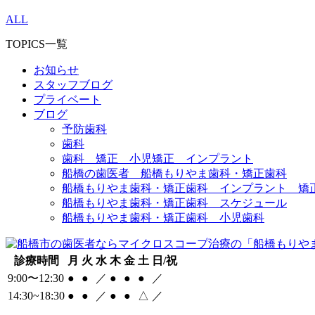
ALL
TOPICS一覧
お知らせ
スタッフブログ
プライベート
ブログ
予防歯科
歯科
歯科 矯正 小児矯正 インプラント
船橋の歯医者 船橋もりやま歯科・矯正歯科
船橋もりやま歯科・矯正歯科 インプラント 矯
船橋もりやま歯科・矯正歯科 スケジュール
船橋もりやま歯科・矯正歯科 小児歯科
診療時間
月
火
水
木
金
土
日/祝
9:00〜12:30
●
●
／
●
●
●
／
14:30~18:30
●
●
／
●
●
△
／