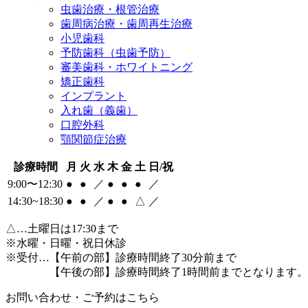
虫歯治療・根管治療
歯周病治療・歯周再生治療
小児歯科
予防歯科（虫歯予防）
審美歯科・ホワイトニング
矯正歯科
インプラント
入れ歯（義歯）
口腔外科
顎関節症治療
診療時間
月
火
水
木
金
土
日/祝
9:00〜12:30
●
●
／
●
●
●
／
14:30~18:30
●
●
／
●
●
△
／
△
…土曜日は17:30まで
※水曜・日曜・祝日休診
※受付…【午前の部】診療時間終了30分前まで
【午後の部】診療時間終了1時間前までとなります。
お問い合わせ・ご予約はこちら