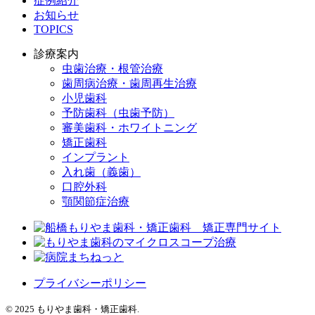
症例紹介
お知らせ
TOPICS
診療案内
虫歯治療・根管治療
歯周病治療・歯周再生治療
小児歯科
予防歯科（虫歯予防）
審美歯科・ホワイトニング
矯正歯科
インプラント
入れ歯（義歯）
口腔外科
顎関節症治療
プライバシーポリシー
© 2025 もりやま歯科・矯正歯科.