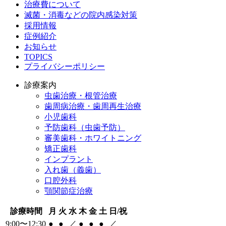
治療費について
滅菌・消毒などの院内感染対策
採用情報
症例紹介
お知らせ
TOPICS
プライバシーポリシー
診療案内
虫歯治療・根管治療
歯周病治療・歯周再生治療
小児歯科
予防歯科（虫歯予防）
審美歯科・ホワイトニング
矯正歯科
インプラント
入れ歯（義歯）
口腔外科
顎関節症治療
診療時間
月
火
水
木
金
土
日/祝
9:00〜12:30
●
●
／
●
●
●
／