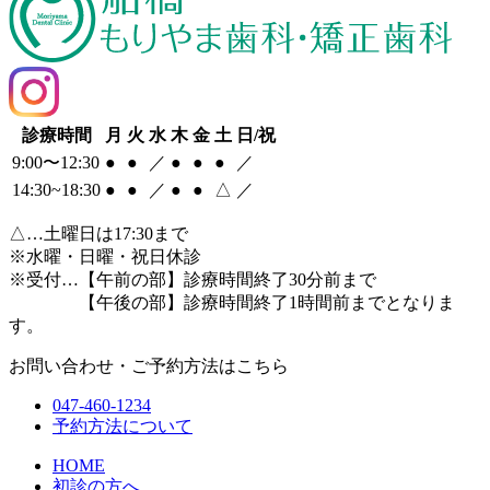
診療時間
月
火
水
木
金
土
日/祝
9:00〜12:30
●
●
／
●
●
●
／
14:30~18:30
●
●
／
●
●
△
／
△
…土曜日は17:30まで
※水曜・日曜・祝日休診
※受付…【午前の部】診療時間終了30分前まで
【午後の部】診療時間終了1時間前までとなりま
す。
お問い合わせ・ご予約方法はこちら
047-460-1234
予約方法について
HOME
初診の方へ